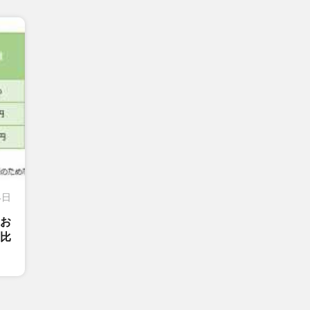
4日
がお
比