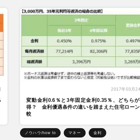
日
2017年03月2
％
変動金利0.6％と3年固定金利0.35％、どちら
得？ 金利優遇条件の違いを踏まえた住宅ローン
較
ノウハウ/how to
マネー
金利