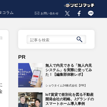
タコラム
お問い合わせ
8日
PR
無人で内見できる「無人内見
システム」を実際に使ってみ
た！【編集部体験レポ】
に
ショウタイム24株式会社【PR】
金
IoT賃貸で差別化を図る不動産
開発会社の戦略。Jグランドの
スマートホーム導入事例