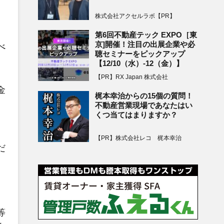
株式会社アクセルラボ【PR】
、
第6回不動産テック EXPO［東
京]開催！注目の出展企業や必
べ
聴セミナーをピックアップ
【12/10（水）-12（金）】
【PR】RX Japan 株式会社
金
梶本幸治からの15個の質問！
。
不動産営業現場であなたはい
くつ当てはまりますか？
【PR】株式会社レコ 梶本幸治
だ
等