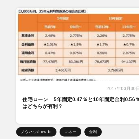
2017年03月30
住宅ローン 5年固定0.47％と10年固定金利0.56
はどちらが有利？
ノウハウ/how to
マネー
金利