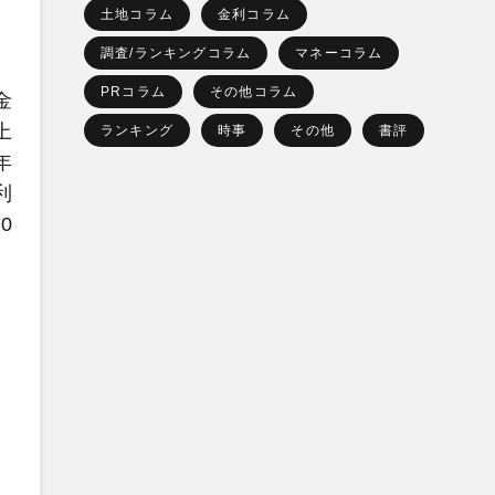
土地コラム
金利コラム
調査/ランキングコラム
マネーコラム
PRコラム
その他コラム
金
上
ランキング
時事
その他
書評
年
利
0