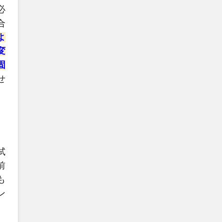
必
合
よ
変
固
せ
試
前
も
ン