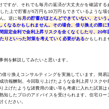
わけですが、それでも毎月の返済が大丈夫かを確認する
した上で貯蓄が5万円も10万円もできているような場
ん。逆に毎
月の貯蓄がほとんどできていない、という
厳しくなるかもしれません。その場合、借り換えの際に
間固定金利で金利上昇リスクを全くなくしたり、20年
したりといった対策を考えていく必要がある
かもしれま
事例を解説してみたいと思います。
の借り換えコンサルティングを実施しています。簡易
成功報酬制。今回取り上げたような金利上昇リスクや
り上げたような諸費用の違い等も考慮に入れた試算は
熟知したプロのアドバイスを受けられます。住宅ロー
討ください。