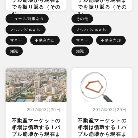
ブル崩壊から現在ま
ブル崩壊から現在ま
でを振り返る（その
でを振り返る（その
4）
3）
ニュース/時事ネタ
その他
ノウハウ/how to
ノウハウ/how to
マネー
不動産売却
マネー
不動産売却
知識
知識
2017年03月30日
2017年03月29日
不動産マーケットの
不動産マーケットの
相場は循環する！バ
相場は循環する！バ
ブル崩壊から現在ま
ブル崩壊から現在ま