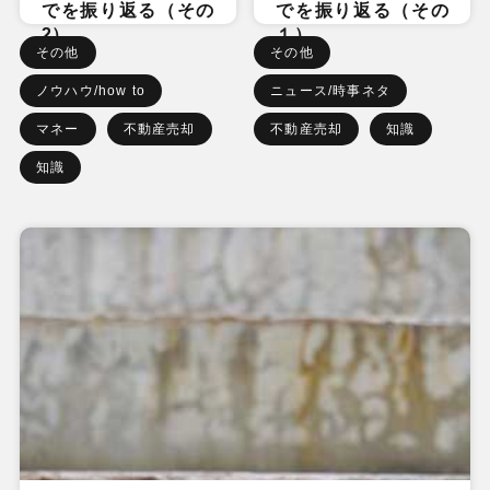
でを振り返る（その
でを振り返る（その
2）
１）
その他
その他
ノウハウ/how to
ニュース/時事ネタ
マネー
不動産売却
不動産売却
知識
知識