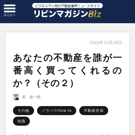
2016年12月28日
あなたの不動産を誰が一
番高く買ってくれるの
か？（その２）
星 龍一朗
その他
ノウハウ/how to
不動産売却
知識