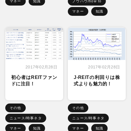
マネー
知識
ノウハウ/how to
マネー
知識
2017年02月28日
2017年02月28日
初心者はREITファン
J-REITの利回りは株
ドに注目！
式よりも魅力的！
その他
その他
ニュース/時事ネタ
ニュース/時事ネタ
マネー
知識
マネー
知識