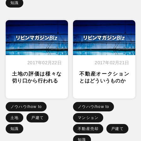
知識
2017年02月22日
2017年02月21日
土地の評価は様々な
不動産オークション
切り口から行われる
とはどういうものか
ノウハウ/how to
ノウハウ/how to
土地
戸建て
マンション
知識
不動産売却
戸建て
知識