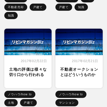
不動産売却
戸建て
戸建て
知識
知識
2017年02月22日
2017年02月21日
土地の評価は様々な
不動産オークション
切り口から行われる
とはどういうものか
ノウハウ/how to
ノウハウ/how to
土地
戸建て
マンション