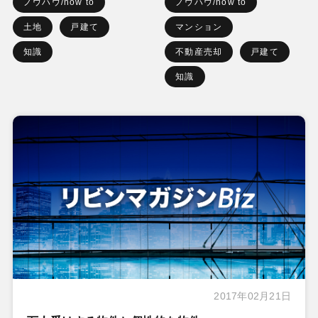
ノウハウ/how to
ノウハウ/how to
土地
戸建て
マンション
知識
不動産売却
戸建て
知識
2017年02月21日