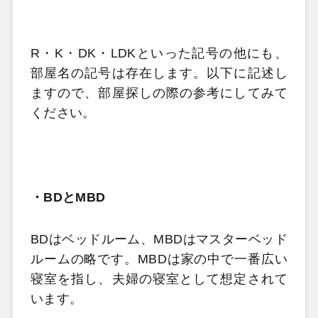
R
・
K
・
DK
・
LDK
といった記号の他にも、
部屋名の記号は存在します。以下に記述し
ますので、部屋探しの際の参考にしてみて
ください。
・
BD
と
MBD
BD
はベッドルーム、
MBD
はマスターベッド
ルームの略です。
MBD
は家の中で一番広い
寝室を指し、夫婦の寝室として想定されて
います。