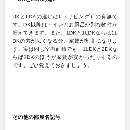
DK
と
LDK
の違いは
L
（リビング）の有無で
す。
DK
以降はトイレとお風呂が別な物件が
増えてきます。また、
1DK
と
1LDK
ならば
1L
DK
の方が広くなる分、家賃が割高になりま
す。実は同じ室内面積でも、
1LDK
と
2DK
な
らば
2DK
のほうが家賃が安かったりするの
です。ぜひ覚えておきましょう。
その他の部屋名記号