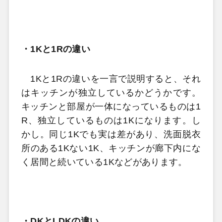
・
1K
と
1R
の違い
1K
と
1R
の違いを一言で説明すると、それ
はキッチンが独立しているかどうかです。
キッチンと部屋が一体になっているものは
1
R
、独立しているものは
1K
になります。し
かし。同じ
1K
でも実は差があり、洗面脱衣
所のある
1K
ない
1K
、キッチンが廊下内にな
く居間と続いている
1K
などがあります。
・
DK
と
LDK
の違い