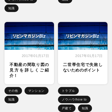
知識
2017年01月17日
2017年01月17日
不動産の間取り図の
二世帯住宅で失敗し
見方を詳しくご紹
ないためのポイント
介！
その他
マンション
トラブル
知識
ノウハウ/how to
戸建て
知識