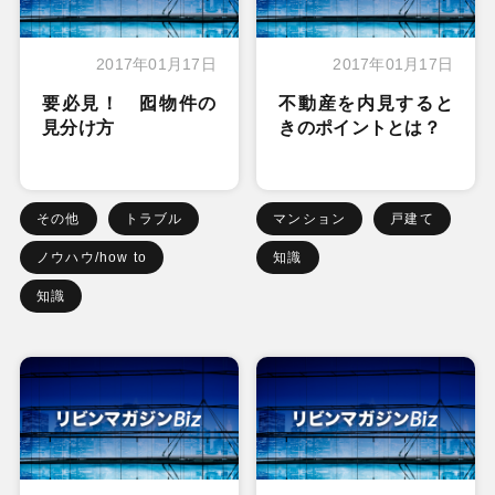
2017年01月17日
2017年01月17日
要必見！ 囮物件の
不動産を内見すると
見分け方
きのポイントとは？
その他
トラブル
マンション
戸建て
ノウハウ/how to
知識
知識