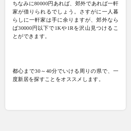
ちなみに
80000
円あれば、郊外であれば一軒
家が借りられるでしょう。さすがに一人暮
らしに一軒家は手に余りますが、郊外なら
ば
30000
円以下で
1K
や
1R
を沢山見つけるこ
とができます。
都心まで
30
～
40
分でいける周りの県で、一
度新居を探すことをオススメします。