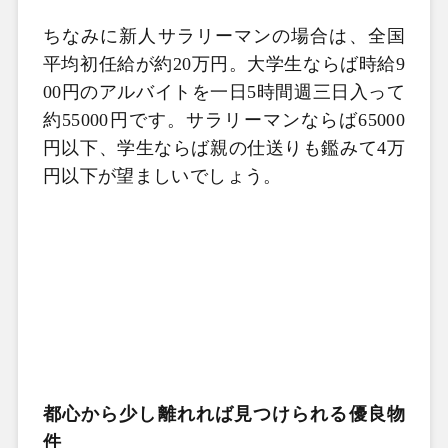
ちなみに新人サラリーマンの場合は、全国
平均初任給が約
20
万円。大学生ならば時給
9
00
円のアルバイトを一日
5
時間週三日入って
約
55000
円です。サラリーマンならば
65000
円以下、学生ならば親の仕送りも鑑みて
4
万
円以下が望ましいでしょう。
都心から少し離れれば見つけられる優良物
件