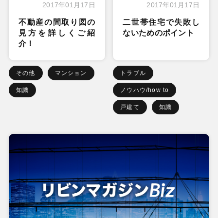
2017年01月17日
2017年01月17日
不動産の間取り図の
二世帯住宅で失敗し
見方を詳しくご紹
ないためのポイント
介！
その他
マンション
トラブル
知識
ノウハウ/how to
戸建て
知識