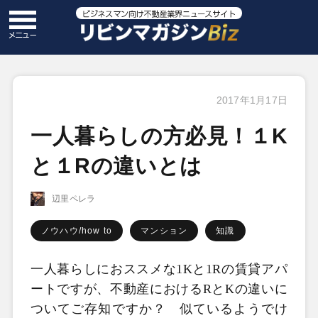
2017年1月17日
一人暮らしの方必見！１K
と１Rの違いとは
辺里ペレラ
ノウハウ/how to
マンション
知識
一人暮らしにおススメな
1K
と
1R
の賃貸アパ
ートですが、不動産における
R
と
K
の違いに
ついてご存知ですか？ 似ているようでけ