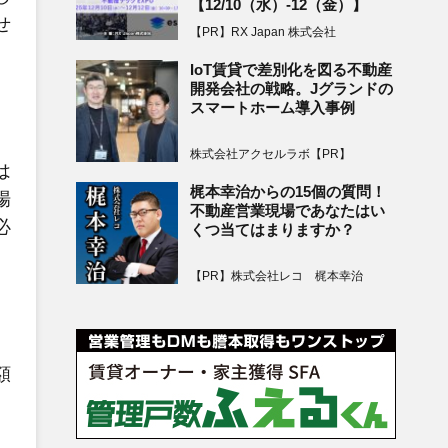
【12/10（水）-12（金）】
せ
【PR】RX Japan 株式会社
IoT賃貸で差別化を図る不動産
開発会社の戦略。Jグランドの
スマートホーム導入事例
株式会社アクセルラボ【PR】
は
梶本幸治からの15個の質問！
場
不動産営業現場であなたはい
必
くつ当てはまりますか？
【PR】株式会社レコ 梶本幸治
額