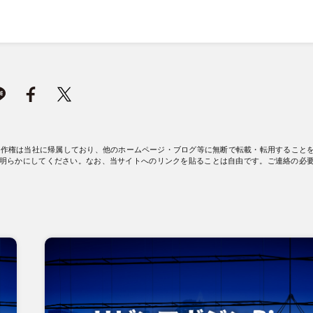
著作権は当社に帰属しており、他のホームページ・ブログ等に無断で転載・転用すること
明らかにしてください。なお、当サイトへのリンクを貼ることは自由です。ご連絡の必