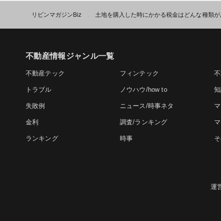
リビンマガジンBiz
土地を購入した時にかかる税金はどんな種類が
>
不動産情報ジャンル一覧
不動産テック
フィンテック
不
トラブル
ノウハウ/how to
知
失敗例
ニュース/時事ネタ
マ
金利
調査/ランキング
マ
ランキング
時事
そ
運