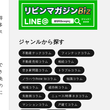
得
多
ス
ジャンルから探す
不動産テックコラム
フィンテックコラム
不動産売却コラム
相続コラム
で
空き家問題コラム
トラブルコラム
さ
免
ノウハウ/how toコラム
知識コラム
の
地域コラム
成功例コラム
に
失敗例コラム
ニュース/時事ネタコラム
。
マンションコラム
戸建てコラム