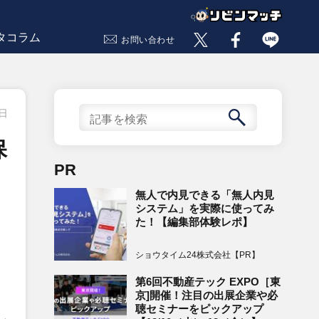
タコラム
お問い合わせ
9日
保
PR
無人で内見できる「無人内見
システム」を実際に使ってみ
た！【編集部体験レポ】
ショウタイム24株式会社【PR】
第6回不動産テック EXPO［東
京]開催！注目の出展企業や必
聴セミナーをピックアップ
し