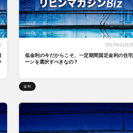
日
2017年01月2
相
低金利の今だからこそ、一定期間固定金利の住宅
や
ーンを選択すべきなの？
金利