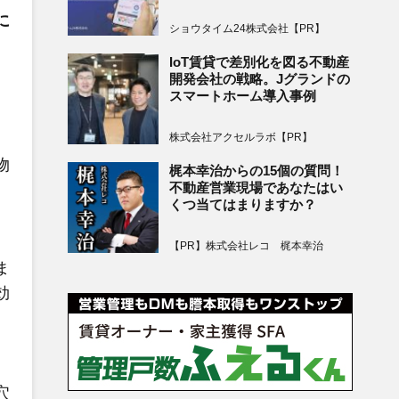
に
ショウタイム24株式会社【PR】
IoT賃貸で差別化を図る不動産
開発会社の戦略。Jグランドの
スマートホーム導入事例
株式会社アクセルラボ【PR】
物
梶本幸治からの15個の質問！
不動産営業現場であなたはい
くつ当てはまりますか？
、
【PR】株式会社レコ 梶本幸治
ま
効
穴