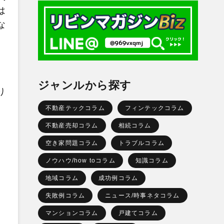
は
な
ジャンルから探す
り
不動産テックコラム
フィンテックコラム
不動産売却コラム
相続コラム
空き家問題コラム
トラブルコラム
ノウハウ/how toコラム
知識コラム
地域コラム
成功例コラム
失敗例コラム
ニュース/時事ネタコラム
マンションコラム
戸建てコラム