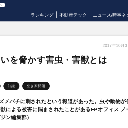
ランキング
不動産テック
ニュース/時事ネ
2017年10月
まいを脅かす害虫・害獣とは
知識
空き家問題
スズメバチに刺されたという報道があった。虫や動物が
獣による被害に悩まされたことがあるFPオフィス ノ
ガジン編集部）