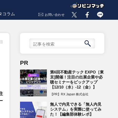
タコラム
お問い合わせ
3日
PR
第6回不動産テック EXPO［東
京]開催！注目の出展企業や必
聴セミナーをピックアップ
【12/10（水）-12（金）】
住
【PR】RX Japan 株式会社
ー
無人で内見できる「無人内見
システム」を実際に使ってみ
た！【編集部体験レポ】