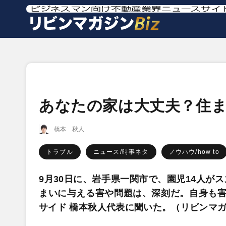
あなたの家は大丈夫？住
橋本 秋人
トラブル
ニュース/時事ネタ
ノウハウ/how to
9月30日に、岩手県一関市で、園児14人が
まいに与える害や問題は、深刻だ。自身も害
サイド 橋本秋人代表に聞いた。（リビンマ