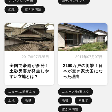
ノウハウ/how to
調査/ランキング
知識
空き家問題
2017年07月25日
2017年07月07日
全国で豪雨が多発！
2160万戸の衝撃！日
土砂災害が発生しや
本が空き家大国にな
すい立地とは？
った理由
ニュース/時事ネタ
ニュース/時事ネタ
土地
地域
地域
戸建て
空き家問題