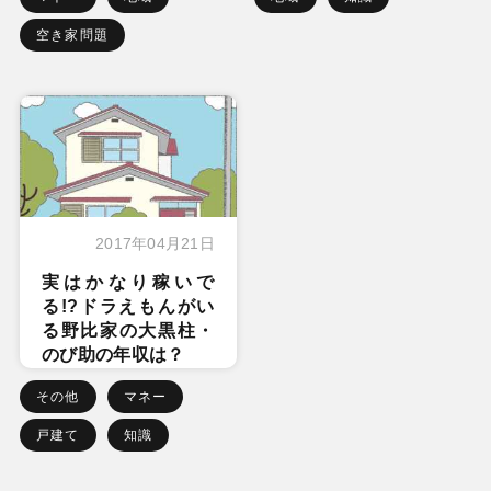
空き家問題
2017年04月21日
実はかなり稼いで
る!?ドラえもんがい
る野比家の大黒柱・
のび助の年収は？
その他
マネー
戸建て
知識