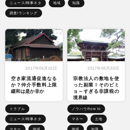
ニュース/時事ネタ
地域
知識
調査/ランキング
2017年06月15日
2017年05月30日
空き家流通促進なる
宗教法人の敷地を使
か？仲介手数料上限
った副業！そのビミ
緩和は是か非か
ョ～すぎる非課税の
境界線
トラブル
ノウハウ/how to
ニュース/時事ネタ
マネー
土地
マネー
地域
地域
知識