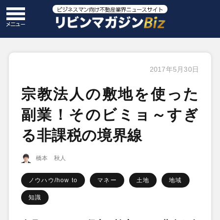
2017年5月30日
宗教法人の敷地を使った
副業！そのビミョ～すぎ
る非課税の境界線
橋本 秋人
ノウハウ/how to
マネー
土地
地域
知識