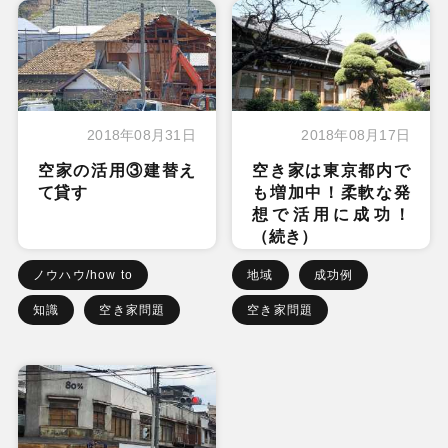
2018年08月31日
2018年08月17日
空家の活用③建替え
空き家は東京都内で
て貸す
も増加中！柔軟な発
想で活用に成功！
（続き）
ノウハウ/how to
地域
成功例
知識
空き家問題
空き家問題