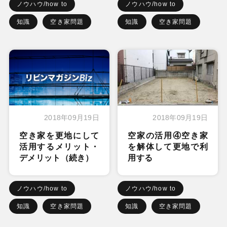
ノウハウ/how to
ノウハウ/how to
知識
空き家問題
知識
空き家問題
2018年09月19日
2018年09月19日
空き家を更地にして
空家の活用④空き家
活用するメリット・
を解体して更地で利
デメリット（続き）
用する
ノウハウ/how to
ノウハウ/how to
知識
空き家問題
知識
空き家問題