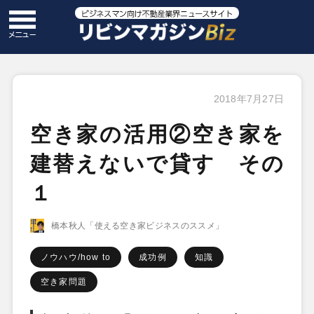
2018年7月27日
空き家の活用②空き家を
建替えないで貸す その
１
橋本秋人「使える空き家ビジネスのススメ」
ノウハウ/how to
成功例
知識
空き家問題