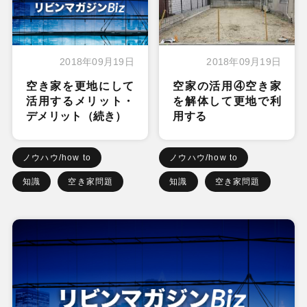
2018年09月19日
2018年09月19日
空き家を更地にして
空家の活用④空き家
活用するメリット・
を解体して更地で利
デメリット（続き）
用する
ノウハウ/how to
ノウハウ/how to
知識
空き家問題
知識
空き家問題