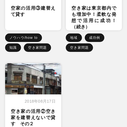
空家の活用③建替え
空き家は東京都内で
て貸す
も増加中！柔軟な発
想で活用に成功！
（続き）
ノウハウ/how to
地域
成功例
知識
空き家問題
空き家問題
2018年08月17日
空き家の活用②空き
家を建替えないで貸
す その２