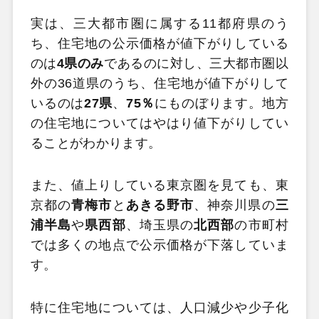
実は、三大都市圏に属する11都府県のう
ち、住宅地の公示価格が値下がりしている
のは
4県のみ
であるのに対し、三大都市圏以
外の36道県のうち、住宅地が値下がりして
いるのは
27県
、
75％
にものぼります。地方
の住宅地についてはやはり値下がりしてい
ることがわかります。
また、値上りしている東京圏を見ても、東
京都の
青梅市
と
あきる野市
、神奈川県の
三
浦半島
や
県西部
、埼玉県の
北西部
の市町村
では多くの地点で公示価格が下落していま
す。
特に住宅地については、人口減少や少子化