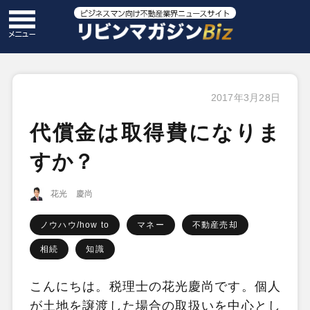
2017年3月28日
代償金は取得費になりま
すか？
花光 慶尚
ノウハウ/how to
マネー
不動産売却
相続
知識
こんにちは。税理士の花光慶尚です。個人
が土地を譲渡した場合の取扱いを中心とし