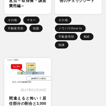
意点～取得費・譲渡
告のチェックシート
費用編～
その他
マネー
その他
不動産売却
知識
ノウハウ/how to
不動産売却
相続
知識
2017年01月24日
間違えると怖い！居
住部分の割合と3,000