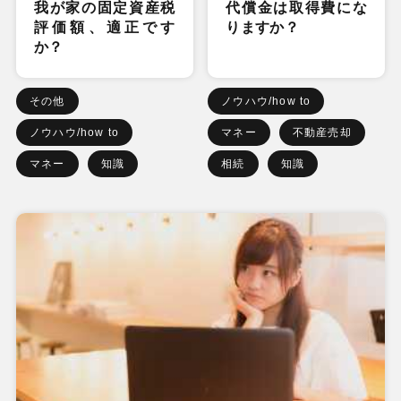
我が家の固定資産税
代償金は取得費にな
評価額、適正です
りますか？
か？
その他
ノウハウ/how to
ノウハウ/how to
マネー
不動産売却
マネー
知識
相続
知識