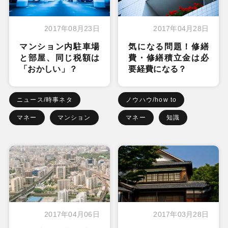
2017年08月23日
2017年04月28日
マンション内駐車場
気になる問題！修繕
と部屋、同じ税額は
費・修繕積立金は必
「おかしい」？
要経費になる？
ニュース/時事ネタ
ノウハウ/how to
マネー
マンション
マネー
知識
2017年04月06日
2017年03月28日