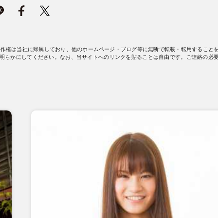
著作権は当社に帰属しており、他のホームページ・ブログ等に無断で転載・転用すること
明らかにしてください。なお、当サイトへのリンクを貼ることは自由です。ご連絡の必