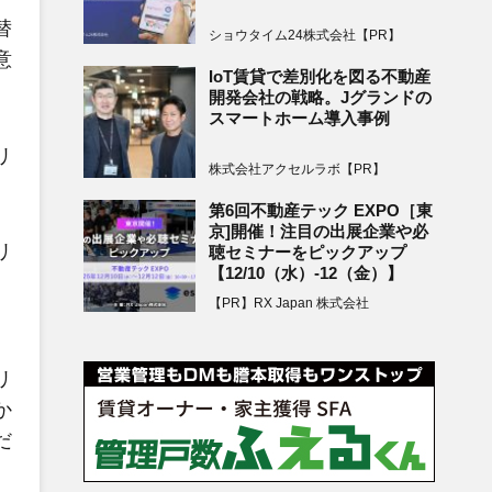
替
ショウタイム24株式会社【PR】
意
IoT賃貸で差別化を図る不動産
開発会社の戦略。Jグランドの
スマートホーム導入事例
リ
株式会社アクセルラボ【PR】
第6回不動産テック EXPO［東
京]開催！注目の出展企業や必
リ
聴セミナーをピックアップ
【12/10（水）-12（金）】
【PR】RX Japan 株式会社
。
リ
か
だ