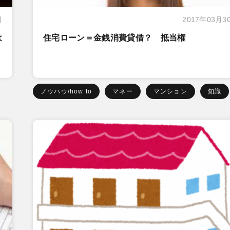
日
2017年03月3
は
住宅ローン＝金銭消費貸借？ 抵当権
ノウハウ/how to
マネー
マンション
知識