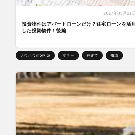
2017年03月21
投資物件はアパートローンだけ？住宅ローンを活
した投資物件！後編
ノウハウ/how to
マネー
戸建て
知識