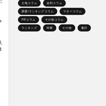
た
土地コラム
金利コラム
調査/ランキングコラム
マネーコラム
PRコラム
その他コラム
ナ
ランキング
時事
その他
書評
え
ま