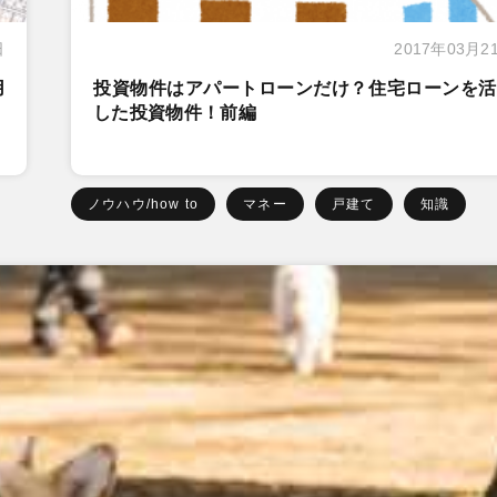
日
2017年03月2
用
投資物件はアパートローンだけ？住宅ローンを活
した投資物件！前編
ノウハウ/how to
マネー
戸建て
知識