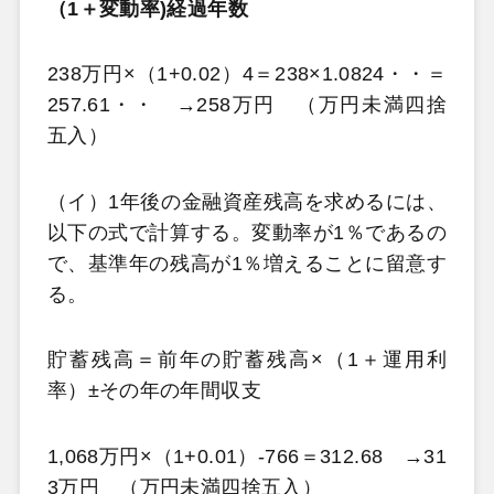
（1＋変動率)経過年数
238万円×（1+0.02）4＝238×1.0824・・＝
257.61・・ →258万円 （万円未満四捨
五入）
（イ）1年後の金融資産残高を求めるには、
以下の式で計算する。変動率が1％であるの
で、基準年の残高が1％増えることに留意す
る。
貯蓄残高＝前年の貯蓄残高×（1＋運用利
率）±その年の年間収支
1,068万円×（1+0.01）-766＝312.68 →31
3万円 （万円未満四捨五入）