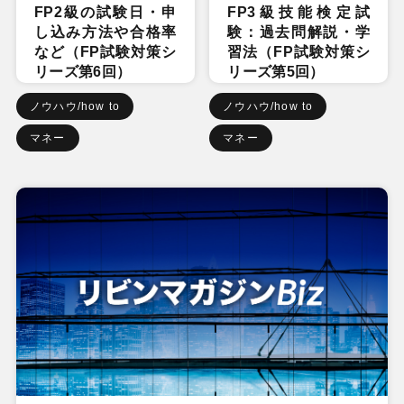
FP2級の試験日・申
FP3級技能検定試
し込み方法や合格率
験：過去問解説・学
など（FP試験対策シ
習法（FP試験対策シ
リーズ第6回）
リーズ第5回）
ノウハウ/how to
ノウハウ/how to
マネー
マネー