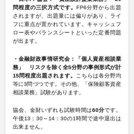
問程度の三択方式です。
FP6分野から出題
されますが、出題量には偏りがあり、ライ
フに重点が置かれています。キャッシュフ
ロー表やバランスシートといった定番問題
が出ます。
・金融財政事情研究会：「個人資産相談業
務」 リスクを除く全5分野の事例形式が計
15問程度出題されます。
こちらは各分野均
等に3問づつです。その他、「保険顧客資産
相談業務」試験があります。
協会、金財いずれも試験時間は
60分
です。
午後13：30～14：30の1時間で途中退出は
出来ません。