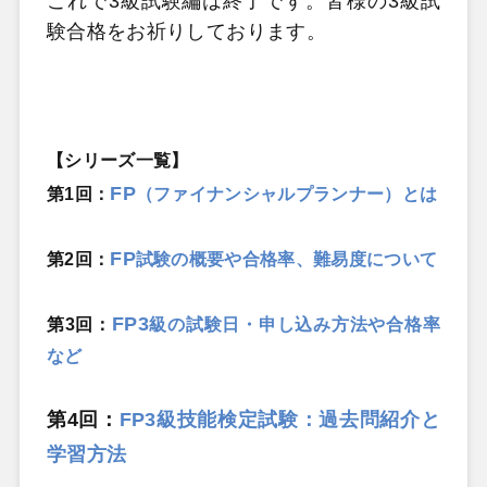
これで3級試験編は終了です。皆様の3級試
験合格をお祈りしております。
【シリーズ一覧】
FP
第1
回
：
（ファイナンシャルプランナー）とは
FP
第2
回
：
試験の概要や合格率、難易度について
FP3
第3
回
：
級の試験日・申し込み方法や合格率
など
第4回：
FP3級技能検定試験：過去問紹介と
学習方法