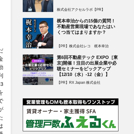
株式会社アクセルラボ【PR】
梶本幸治からの15個の質問！
不動産営業現場であなたはい
くつ当てはまりますか？
【PR】株式会社レコ 梶本幸治
だ
第6回不動産テック EXPO［東
金
京]開催！注目の出展企業や必
動
聴セミナーをピックアップ
【12/10（水）-12（金）】
利
【PR】RX Japan 株式会社
3
を
で
が
た
は