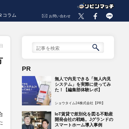
タコラム
お問い合わせ
7日
方
PR
無人で内見できる「無人内見
システム」を実際に使ってみ
た！【編集部体験レポ】
ショウタイム24株式会社【PR】
IoT賃貸で差別化を図る不動産
合
開発会社の戦略。Jグランドの
た
スマートホーム導入事例