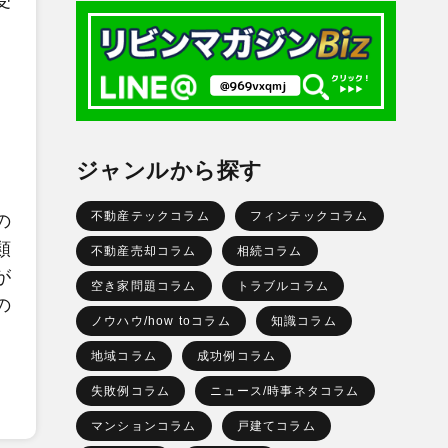
受
ジャンルから探す
。
不動産テックコラム
フィンテックコラム
の
類
不動産売却コラム
相続コラム
が
空き家問題コラム
トラブルコラム
の
ノウハウ/how toコラム
知識コラム
地域コラム
成功例コラム
失敗例コラム
ニュース/時事ネタコラム
マンションコラム
戸建てコラム