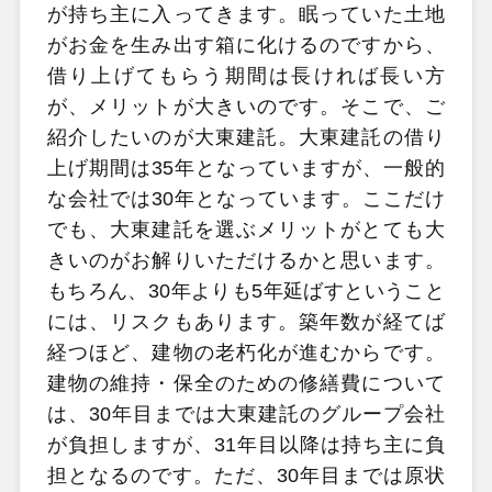
が持ち主に入ってきます。眠っていた土地
がお金を生み出す箱に化けるのですから、
借り上げてもらう期間は長ければ長い方
が、メリットが大きいのです。そこで、ご
紹介したいのが大東建託。大東建託の借り
上げ期間は35
年となっていますが、一般的
な会社では30
年となっています。ここだけ
でも、大東建託を選ぶメリットがとても大
きいのがお解りいただけるかと思います。
もちろん、30
年よりも5
年延ばすということ
には、リスクもあります。築年数が経てば
経つほど、建物の老朽化が進むからです。
建物の維持・保全のための修繕費について
は、30
年目までは大東建託のグループ会社
が負担しますが、31
年目以降は持ち主に負
担となるのです。ただ、30
年目までは原状