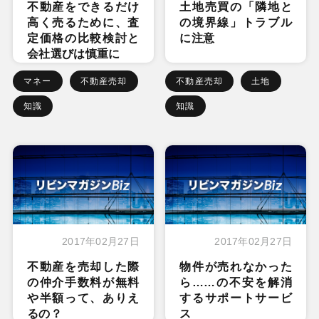
不動産をできるだけ
土地売買の「隣地と
高く売るために、査
の境界線」トラブル
定価格の比較検討と
に注意
会社選びは慎重に
マネー
不動産売却
不動産売却
土地
知識
知識
2017年02月27日
2017年02月27日
不動産を売却した際
物件が売れなかった
の仲介手数料が無料
ら……の不安を解消
や半額って、ありえ
するサポートサービ
るの？
ス