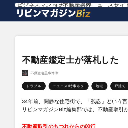
不動産鑑定士が落札した 
不動産暗黒事件簿
トラブル
ニュース/時事ネタ
地域
戸建て
34年前、閑静な住宅街で、「残忍」という
リビンマガジンBiz編集部では、不動産取
不動産取引のもつれからの凶行