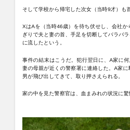
そして学校から帰宅した次女（当時9才）も
XはAを（当時46歳）を待ち伏せし、会社
ぎりで夫と妻の首、手足を切断してバラバラ
に流したという。
事件の結末はこうだ。犯行翌日に、A家に何
妻の母親が近くの警察署に連絡した。A家に
男が飛び出してきて、取り押さえられる。
家の中を見た警察官は、血まみれの状況に驚