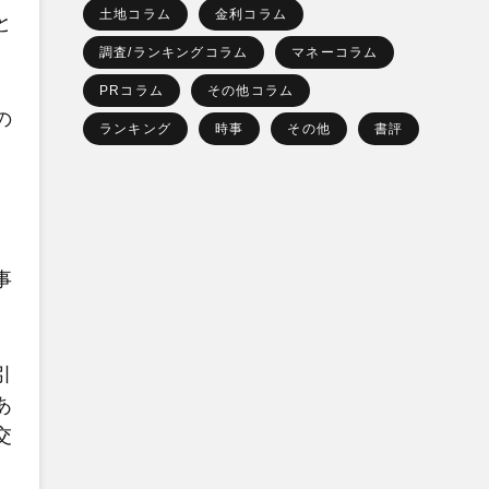
土地コラム
金利コラム
と
調査/ランキングコラム
マネーコラム
PRコラム
その他コラム
の
ランキング
時事
その他
書評
事
引
あ
交