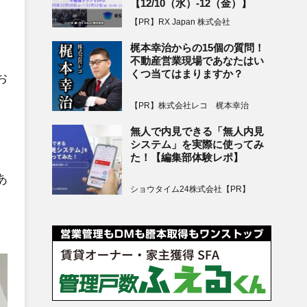
【12/10（水）-12（金）】
【PR】RX Japan 株式会社
梶本幸治からの15個の質問！
不動産営業現場であなたはい
くつ当てはまりますか？
お
【PR】株式会社レコ 梶本幸治
無人で内見できる「無人内見
システム」を実際に使ってみ
た！【編集部体験レポ】
あ
ショウタイム24株式会社【PR】