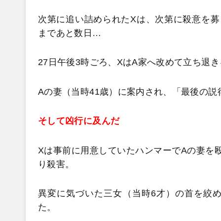
次第に追い詰められたXは、次第に殺意を募
まであと数日…
27日午後3時ごろ、XはA家へ改めて立ち退
Aの妻（当時41歳）に案内され、「最後の
そして凶行に及んだ
Xは事前に用意していたハンマーでAの妻を
り殺害。
異変に気づいた三女（当時6才）の首を絞
た。