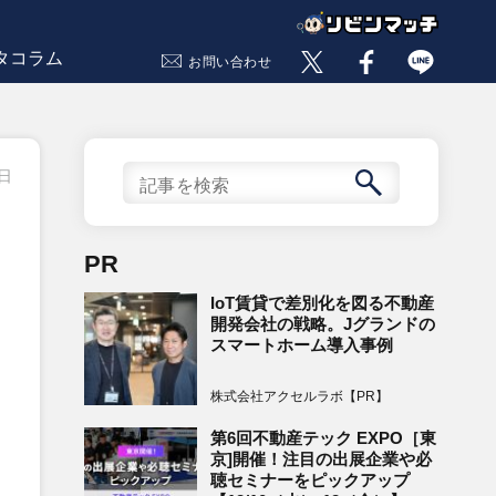
タコラム
お問い合わせ
9日
PR
IoT賃貸で差別化を図る不動産
開発会社の戦略。Jグランドの
スマートホーム導入事例
株式会社アクセルラボ【PR】
第6回不動産テック EXPO［東
京]開催！注目の出展企業や必
聴セミナーをピックアップ