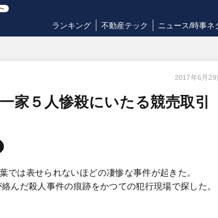
ランキング
不動産テック
ニュース/時事ネ
2017年6月2
一家５人惨殺にいたる競売取引
言葉では表せられないほどの凄惨な事件が起きた。
引が絡んだ殺人事件の痕跡をかつての犯行現場で探した。