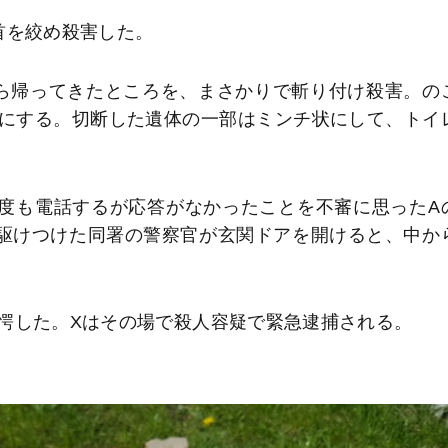
首を絞め殺害した。
から帰ってきたところを、まさかりで斬り付け殺害。の
にする。切断した遺体の一部はミンチ状にして、トイ
度も電話するが応答がなかったことを不審に思ったA
駆けつけた同署の警察官が玄関ドアを開けると、中か
愕した。Xはその場で殺人容疑で緊急逮捕される。