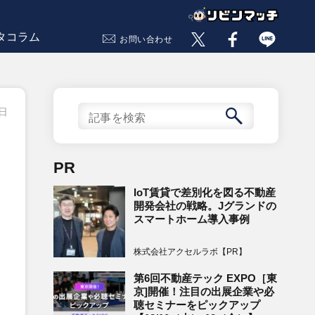
タコラム
お問い合わせ
1日
PR
IoT賃貸で差別化を図る不動産
開発会社の戦略。Jグランドの
スマートホーム導入事例
株式会社アクセルラボ【PR】
第6回不動産テック EXPO［東
京]開催！注目の出展企業や必
聴セミナーをピックアップ