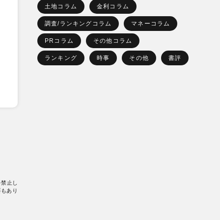
土地コラム
金利コラム
調査/ランキングコラム
マネーコラム
PRコラム
その他コラム
ランキング
時事
その他
書評
を禁止し
要もあり