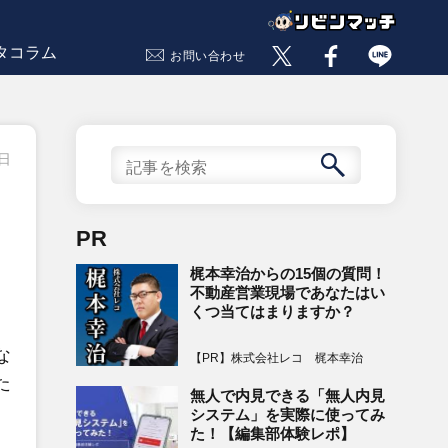
タコラム
お問い合わせ
9日
PR
梶本幸治からの15個の質問！
不動産営業現場であなたはい
くつ当てはまりますか？
な
【PR】株式会社レコ 梶本幸治
た
無人で内見できる「無人内見
システム」を実際に使ってみ
た！【編集部体験レポ】