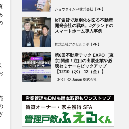
真
ショウタイム24株式会社【PR】
る
IoT賃貸で差別化を図る不動産
の
開発会社の戦略。Jグランドの
。
スマートホーム導入事例
株式会社アクセルラボ【PR】
第6回不動産テック EXPO［東
京]開催！注目の出展企業や必
く
聴セミナーをピックアップ
【12/10（水）-12（金）】
お
【PR】RX Japan 株式会社
売
の
ざ