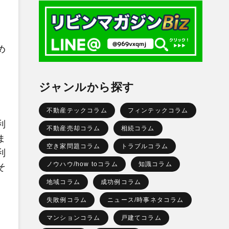
め
ジャンルから探す
不動産テックコラム
フィンテックコラム
利
不動産売却コラム
相続コラム
ま
空き家問題コラム
トラブルコラム
利
ノウハウ/how toコラム
知識コラム
そ
地域コラム
成功例コラム
失敗例コラム
ニュース/時事ネタコラム
マンションコラム
戸建てコラム