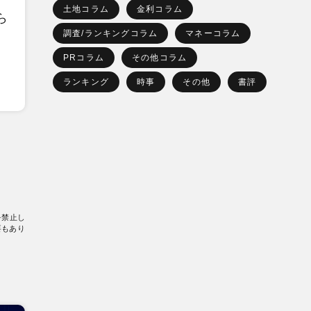
土地コラム
金利コラム
ら
調査/ランキングコラム
マネーコラム
PRコラム
その他コラム
ランキング
時事
その他
書評
を禁止し
要もあり