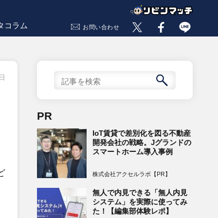
タコラム
お問い合わせ
0日
PR
IoT賃貸で差別化を図る不動産
開発会社の戦略。Jグランドの
スマートホーム導入事例
ど
株式会社アクセルラボ【PR】
無人で内見できる「無人内見
システム」を実際に使ってみ
た！【編集部体験レポ】