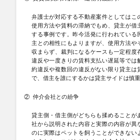
弁護士が対応する不動産案件としてはこ
使用方法や賃料の滞納でもめ、貸主が借
する事例です。昨今活発に行われている
主との相性にもよりますが、使用方法や
収まらず、裁判になるケースも一定程度
違反や一度きりの賃料支払い遅延等では
約違反や複数回の違反がない限り貸主は
で、借主を誰にするかは貸主サイドは慎
②
仲介会社との紛争
貸主側・借主側がどちらも揉めることが
社から説明された内容と実際の内容が異
のに実際はペットを飼うことができない