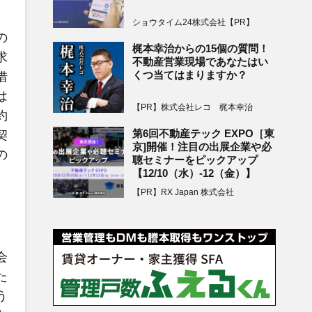
ショウタイム24株式会社【PR】
の
梶本幸治からの15個の質問！
求
不動産営業現場であなたはい
くつ当てはまりますか？
借
は
【PR】株式会社レコ 梶本幸治
約
第6回不動産テック EXPO［東
契
京]開催！注目の出展企業や必
の
聴セミナーをピックアップ
【12/10（水）-12（金）】
【PR】RX Japan 株式会社
会
た
う