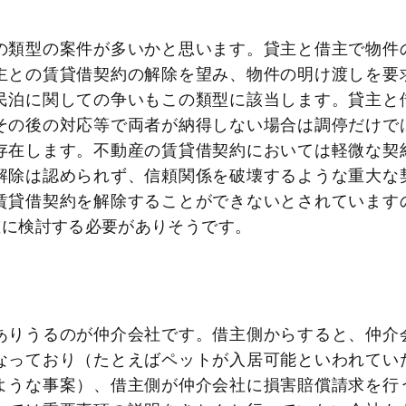
の類型の案件が多いかと思います。貸主と借主で物件
主との賃貸借契約の解除を望み、物件の明け渡しを要
民泊に関しての争いもこの類型に該当します。貸主と
その後の対応等で両者が納得しない場合は調停だけで
存在します。不動産の賃貸借契約においては軽微な契
解除は認められず、信頼関係を破壊するような重大な
賃貸借契約を解除することができないとされています
重に検討する必要がありそうです。
ありうるのが仲介会社です。借主側からすると、仲介
なっており（たとえばペットが入居可能といわれてい
ような事案）、借主側が仲介会社に損害賠償請求を行