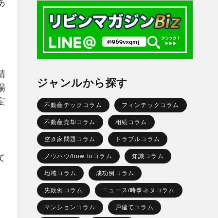
あ
請
ジャンルから探す
場
定
不動産テックコラム
フィンテックコラム
、
不動産売却コラム
相続コラム
空き家問題コラム
トラブルコラム
て
ノウハウ/how toコラム
知識コラム
地域コラム
成功例コラム
失敗例コラム
ニュース/時事ネタコラム
マンションコラム
戸建てコラム