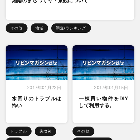
湘南のまちづくり・景観について
その他
地域
調査/ランキング
2017年01月22日
2017年01月15日
水回りのトラブルは
一棟買い物件をDIY
怖い
して利用する。
トラブル
失敗例
その他