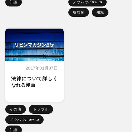
知識
ノウハウ/how to
成功例
知識
2017年01月07日
法律について詳しく
なれる漫画
その他
トラブル
ノウハウ/how to
知識