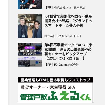
【PR】株式会社レコ 梶本幸治
IoT賃貸で差別化を図る不動産
開発会社の戦略。Jグランドの
スマートホーム導入事例
株式会社アクセルラボ【PR】
第6回不動産テック EXPO［東
京]開催！注目の出展企業や必
聴セミナーをピックアップ
【12/10（水）-12（金）】
【PR】RX Japan 株式会社