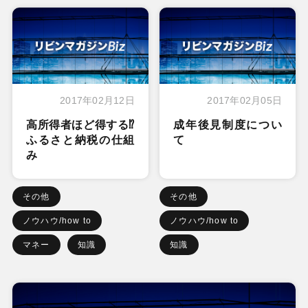
2017年02月12日
2017年02月05日
高所得者ほど得する⁉
成年後見制度につい
ふるさと納税の仕組
て
み
その他
その他
ノウハウ/how to
ノウハウ/how to
マネー
知識
知識