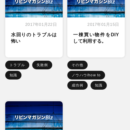
2017年01月22日
2017年01月15日
水回りのトラブルは
一棟買い物件をDIY
怖い
して利用する。
トラブル
失敗例
その他
知識
ノウハウ/how to
成功例
知識