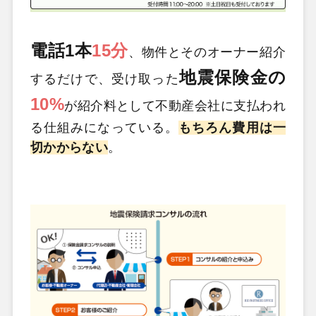
電話1本
15分
、物件とそのオーナー紹介
地
震保険金の
するだけで、受け取った
10%
が紹介料として不動産会社に支払われ
る仕組みになっている。
もちろん費用は一
切かからない
。