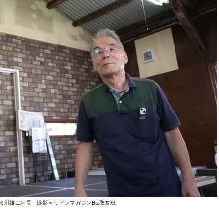
松川雄二社長 撮影＝リビンマガジンBiz取材班