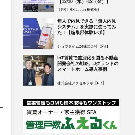
【12/10（水）-12（金）】
【PR】RX Japan 株式会社
無人で内見できる「無人内見
システム」を実際に使ってみ
た！【編集部体験レポ】
ショウタイム24株式会社【PR】
IoT賃貸で差別化を図る不動産
開発会社の戦略。Jグランドの
スマートホーム導入事例
株式会社アクセルラボ【PR】
、
ー