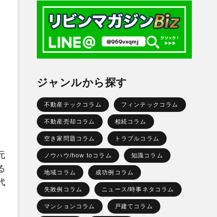
ジャンルから探す
不動産テックコラム
フィンテックコラム
不動産売却コラム
相続コラム
空き家問題コラム
トラブルコラム
元
ノウハウ/how toコラム
知識コラム
る
地域コラム
成功例コラム
代
失敗例コラム
ニュース/時事ネタコラム
マンションコラム
戸建てコラム