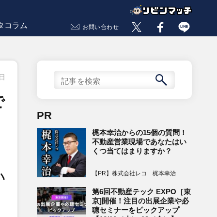
タコラム
お問い合わせ
6日
で
PR
梶本幸治からの15個の質問！
不動産営業現場であなたはい
くつ当てはまりますか？
【PR】株式会社レコ 梶本幸治
ハ
第6回不動産テック EXPO［東
京]開催！注目の出展企業や必
聴セミナーをピックアップ