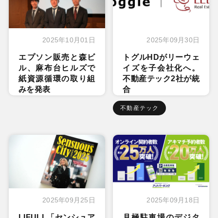
2025年10月01日
2025年09月30日
エプソン販売と森ビ
トグルHDがリーウェ
ル、麻布台ヒルズで
イズを子会社化へ。
紙資源循環の取り組
不動産テック2社が統
みを発表
合
不動産テック
2025年09月25日
2025年09月18日
LIFULL「センシュア
月極駐車場のデジタ