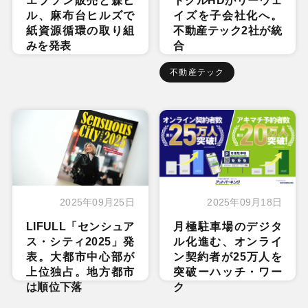
エプソン販売と森ビ
トグルHDがリーウェ
ル、麻布台ヒルズで
イズを子会社化へ。
紙資源循環の取り組
不動産テック2社が統
みを発表
合
不動産テック
2025年09月25日
2025年09月18日
LIFULL「センシュア
月極駐車場のデジタ
ス・シティ2025」発
ル化進む、オンライ
表。大都市中心部が
ン契約者が25万人を
上位独占。地方都市
突破ーハッチ・ワー
は順位下落
ク