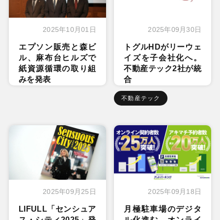
2025年10月01日
2025年09月30日
エプソン販売と森ビ
トグルHDがリーウェ
ル、麻布台ヒルズで
イズを子会社化へ。
紙資源循環の取り組
不動産テック2社が統
みを発表
合
不動産テック
2025年09月25日
2025年09月18日
LIFULL「センシュア
月極駐車場のデジタ
ス・シティ2025」発
ル化進む、オンライ