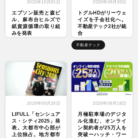
2025年10月01日
2025年09月30日
エプソン販売と森ビ
トグルHDがリーウェ
ル、麻布台ヒルズで
イズを子会社化へ。
紙資源循環の取り組
不動産テック2社が統
みを発表
合
不動産テック
2025年09月25日
2025年09月18日
LIFULL「センシュア
月極駐車場のデジタ
ス・シティ2025」発
ル化進む、オンライ
表。大都市中心部が
ン契約者が25万人を
上位独占。地方都市
突破ーハッチ・ワー