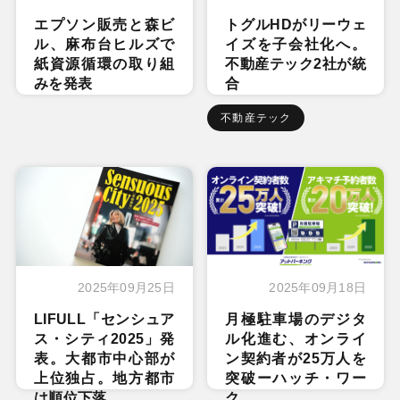
エプソン販売と森ビ
トグルHDがリーウェ
ル、麻布台ヒルズで
イズを子会社化へ。
紙資源循環の取り組
不動産テック2社が統
みを発表
合
不動産テック
2025年09月25日
2025年09月18日
LIFULL「センシュア
月極駐車場のデジタ
ス・シティ2025」発
ル化進む、オンライ
表。大都市中心部が
ン契約者が25万人を
上位独占。地方都市
突破ーハッチ・ワー
は順位下落
ク