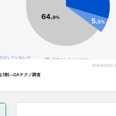
2025年09月1
は3割―GAテクノ調査