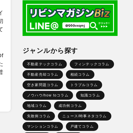
イ
初
て
ジャンルから探す
f
た
不動産テックコラム
フィンテックコラム
普
不動産売却コラム
相続コラム
空き家問題コラム
トラブルコラム
ノウハウ/how toコラム
知識コラム
地域コラム
成功例コラム
失敗例コラム
ニュース/時事ネタコラム
マンションコラム
戸建てコラム