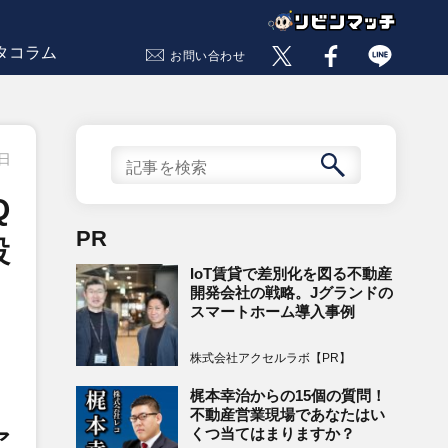
タコラム
お問い合わせ
9日
Q
PR
設
IoT賃貸で差別化を図る不動産
開発会社の戦略。Jグランドの
スマートホーム導入事例
株式会社アクセルラボ【PR】
梶本幸治からの15個の質問！
不動産営業現場であなたはい
くつ当てはまりますか？
ア