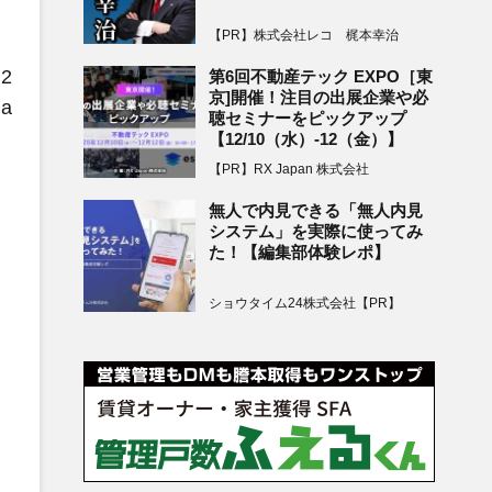
【PR】株式会社レコ 梶本幸治
2
第6回不動産テック EXPO［東
京]開催！注目の出展企業や必
a
聴セミナーをピックアップ
【12/10（水）-12（金）】
【PR】RX Japan 株式会社
無人で内見できる「無人内見
システム」を実際に使ってみ
た！【編集部体験レポ】
ショウタイム24株式会社【PR】