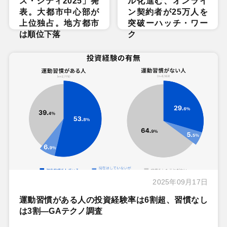
ス・シティ2025」発
ル化進む、オンライ
表。大都市中心部が
ン契約者が25万人を
上位独占。地方都市
突破ーハッチ・ワー
は順位下落
ク
2025年09月17日
運動習慣がある人の投資経験率は6割超、習慣なし
は3割―GAテクノ調査