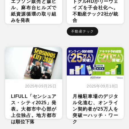
エプソン販売と森ビ
トグルHDがリーウェ
ル、麻布台ヒルズで
イズを子会社化へ。
紙資源循環の取り組
不動産テック2社が統
みを発表
合
不動産テック
2025年09月25日
2025年09月18日
LIFULL「センシュア
月極駐車場のデジタ
ス・シティ2025」発
ル化進む、オンライ
表。大都市中心部が
ン契約者が25万人を
上位独占。地方都市
突破ーハッチ・ワー
は順位下落
ク