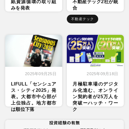
紙資源循環の取り組
不動産テック2社が統
みを発表
合
不動産テック
2025年09月25日
2025年09月18日
LIFULL「センシュア
月極駐車場のデジタ
ス・シティ2025」発
ル化進む、オンライ
表。大都市中心部が
ン契約者が25万人を
上位独占。地方都市
突破ーハッチ・ワー
は順位下落
ク