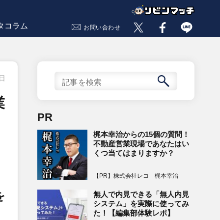
タコラム
お問い合わせ
0日
業
PR
梶本幸治からの15個の質問！
不動産営業現場であなたはい
くつ当てはまりますか？
【PR】株式会社レコ 梶本幸治
を
無人で内見できる「無人内見
システム」を実際に使ってみ
た！【編集部体験レポ】