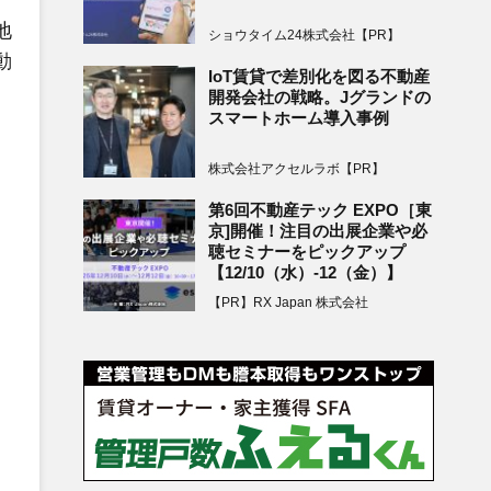
地
ショウタイム24株式会社【PR】
動
IoT賃貸で差別化を図る不動産
開発会社の戦略。Jグランドの
スマートホーム導入事例
株式会社アクセルラボ【PR】
第6回不動産テック EXPO［東
京]開催！注目の出展企業や必
聴セミナーをピックアップ
【12/10（水）-12（金）】
【PR】RX Japan 株式会社