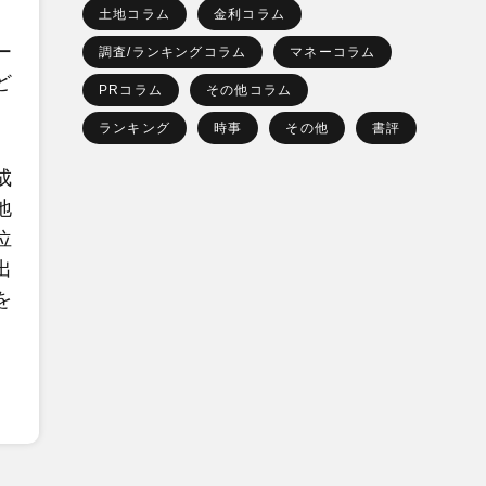
土地コラム
金利コラム
ー
調査/ランキングコラム
マネーコラム
ど
PRコラム
その他コラム
。
ランキング
時事
その他
書評
成
地
位
出
を