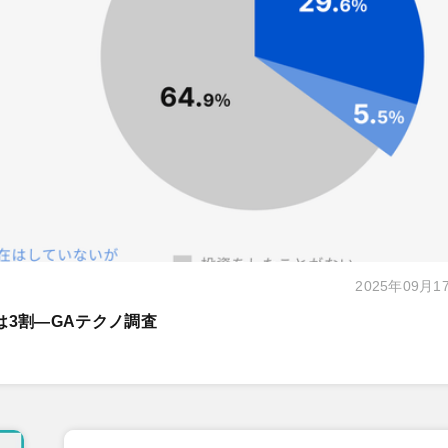
2025年09月1
は3割―GAテクノ調査