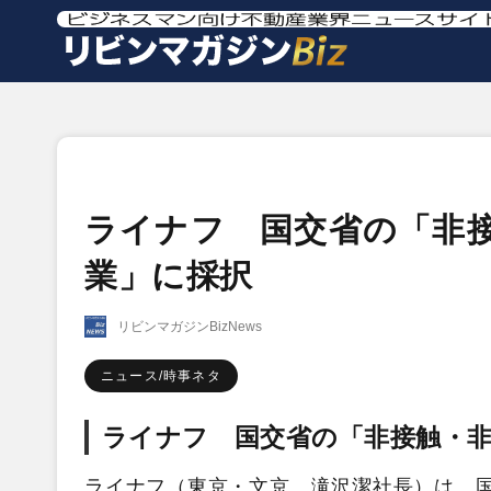
ライナフ 国交省の「非接
業」に採択
リビンマガジンBizNews
ニュース/時事ネタ
ライナフ 国交省の「非接触・非
ライナフ（東京・文京、滝沢潔社長）は、国