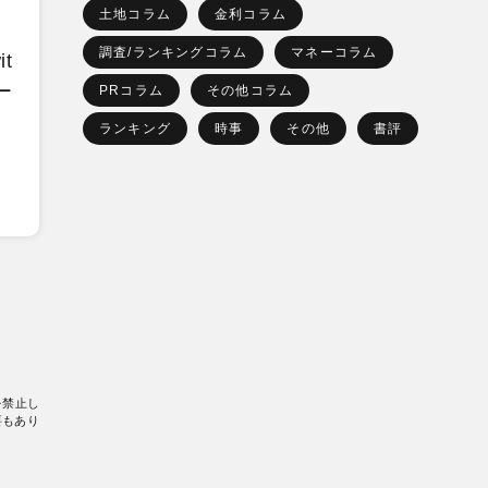
土地コラム
金利コラム
調査/ランキングコラム
マネーコラム
t
ー
PRコラム
その他コラム
ランキング
時事
その他
書評
を禁止し
要もあり