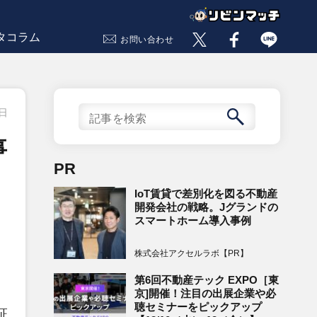
タコラム
お問い合わせ
9日
事
PR
IoT賃貸で差別化を図る不動産
開発会社の戦略。Jグランドの
スマートホーム導入事例
株式会社アクセルラボ【PR】
第6回不動産テック EXPO［東
京]開催！注目の出展企業や必
聴セミナーをピックアップ
証