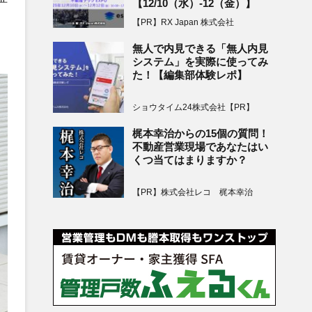
【12/10（水）-12（金）】
【PR】RX Japan 株式会社
無人で内見できる「無人内見
システム」を実際に使ってみ
た！【編集部体験レポ】
ショウタイム24株式会社【PR】
梶本幸治からの15個の質問！
不動産営業現場であなたはい
くつ当てはまりますか？
【PR】株式会社レコ 梶本幸治