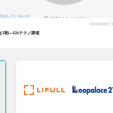
2025年09月1
は3割―GAテクノ調査