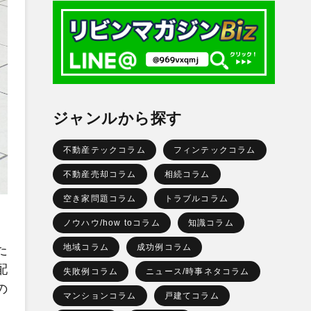
ジャンルから探す
不動産テックコラム
フィンテックコラム
不動産売却コラム
相続コラム
空き家問題コラム
トラブルコラム
ノウハウ/how toコラム
知識コラム
地域コラム
成功例コラム
た
配
失敗例コラム
ニュース/時事ネタコラム
の
マンションコラム
戸建てコラム