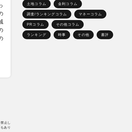
土地コラム
金利コラム
っ
の
調査/ランキングコラム
マネーコラム
域
PRコラム
その他コラム
の
ランキング
時事
その他
書評
の
を禁止し
要もあり