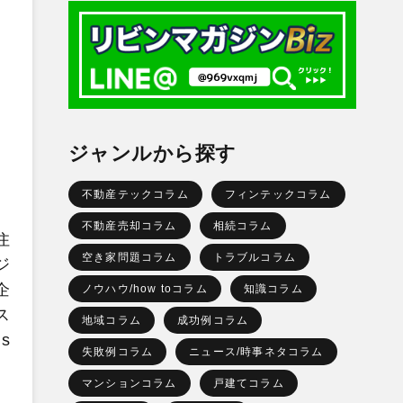
ジャンルから探す
不動産テックコラム
フィンテックコラム
不動産売却コラム
相続コラム
住
空き家問題コラム
トラブルコラム
ジ
企
ノウハウ/how toコラム
知識コラム
ス
地域コラム
成功例コラム
s
失敗例コラム
ニュース/時事ネタコラム
マンションコラム
戸建てコラム