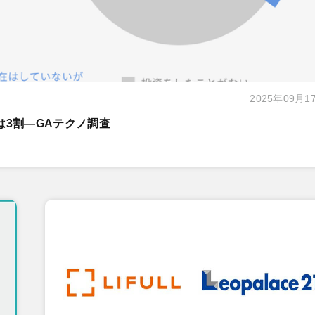
2025年09月1
は3割―GAテクノ調査