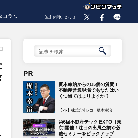
タコラム
お問い合わせ
8日
た
PR
タ
梶本幸治からの15個の質問！
不動産営業現場であなたはい
くつ当てはまりますか？
【PR】株式会社レコ 梶本幸治
第6回不動産テック EXPO［東
京]開催！注目の出展企業や必
聴セミナーをピックアップ
・