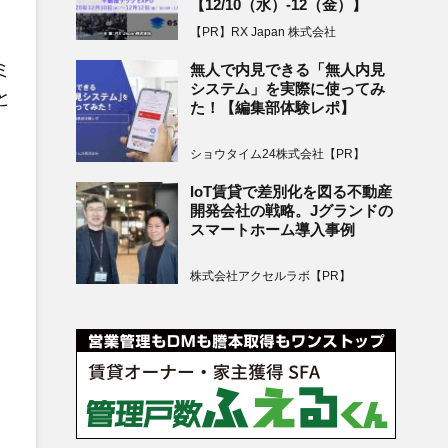
【12/10（水）-12（金）】
【PR】RX Japan 株式会社
ミ
無人で内見できる「無人内見
システム」を実際に使ってみ
と
た！【編集部体験レポ】
ショウタイム24株式会社【PR】
IoT賃貸で差別化を図る不動産
開発会社の戦略。Jグランドの
スマートホーム導入事例
株式会社アクセルラボ【PR】