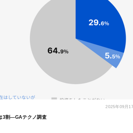
2025年09月1
は3割―GAテクノ調査