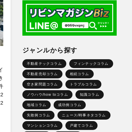
ジャンルから探す
不動産テックコラム
フィンテックコラム
イ
不動産売却コラム
相続コラム
き
空き家問題コラム
トラブルコラム
件
2
ノウハウ/how toコラム
知識コラム
2
地域コラム
成功例コラム
失敗例コラム
ニュース/時事ネタコラム
マンションコラム
戸建てコラム