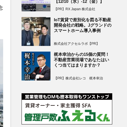
【12/10（水）-12（金）】
念
【PR】RX Japan 株式会社
IoT賃貸で差別化を図る不動産
開発会社の戦略。Jグランドの
スマートホーム導入事例
株式会社アクセルラボ【PR】
梶本幸治からの15個の質問！
不動産営業現場であなたはい
くつ当てはまりますか？
【PR】株式会社レコ 梶本幸治