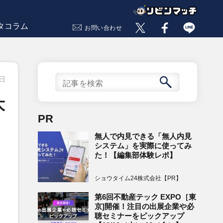
タコラム
お問い合わせ
2日
大
PR
無人で内見できる「無人内見
システム」を実際に使ってみ
た！【編集部体験レポ】
ショウタイム24株式会社【PR】
。
第6回不動産テック EXPO［東
京]開催！注目の出展企業や必
聴セミナーをピックアップ