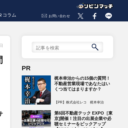
タコラム
お問い合わせ
1日
間
PR
梶本幸治からの15個の質問！
不動産営業現場であなたはい
くつ当てはまりますか？
【PR】株式会社レコ 梶本幸治
サ
第6回不動産テック EXPO［東
京]開催！注目の出展企業や必
聴セミナーをピックアップ