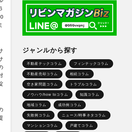
ル
６
0
ミ
ジャンルから探す
サ
サ
不動産テックコラム
フィンテックコラム
の
不動産売却コラム
相続コラム
対
錠
空き家問題コラム
トラブルコラム
ノウハウ/how toコラム
知識コラム
地域コラム
成功例コラム
の
失敗例コラム
ニュース/時事ネタコラム
提
マンションコラム
戸建てコラム