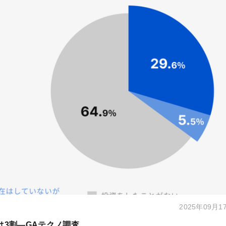
2025年09月1
は3割―GAテクノ調査