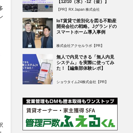
【12/10（水）-12（金）】
多
【PR】RX Japan 株式会社
ン
IoT賃貸で差別化を図る不動産
開発会社の戦略。Jグランドの
スマートホーム導入事例
株式会社アクセルラボ【PR】
無人で内見できる「無人内見
システム」を実際に使ってみ
た！【編集部体験レポ】
ショウタイム24株式会社【PR】
訳