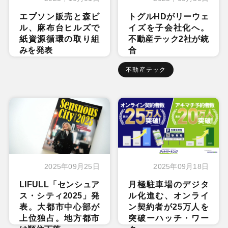
エプソン販売と森ビ
トグルHDがリーウェ
ル、麻布台ヒルズで
イズを子会社化へ。
紙資源循環の取り組
不動産テック2社が統
みを発表
合
不動産テック
2025年09月25日
2025年09月18日
LIFULL「センシュア
月極駐車場のデジタ
ス・シティ2025」発
ル化進む、オンライ
表。大都市中心部が
ン契約者が25万人を
上位独占。地方都市
突破ーハッチ・ワー