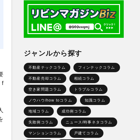
ジャンルから探す
不動産テックコラム
フィンテックコラム
要
不動産売却コラム
相続コラム
f
空き家問題コラム
トラブルコラム
ノウハウ/how toコラム
知識コラム
人
地域コラム
成功例コラム
を
失敗例コラム
ニュース/時事ネタコラム
マンションコラム
戸建てコラム