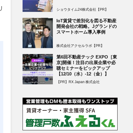
リ
ショウタイム24株式会社【PR】
IoT賃貸で差別化を図る不動産
開発会社の戦略。Jグランドの
スマートホーム導入事例
株式会社アクセルラボ【PR】
第6回不動産テック EXPO［東
京]開催！注目の出展企業や必
聴セミナーをピックアップ
【12/10（水）-12（金）】
【PR】RX Japan 株式会社