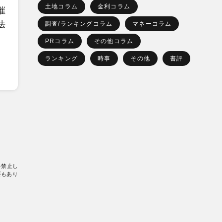
土地コラム
金利コラム
催
法
調査/ランキングコラム
マネーコラム
PRコラム
その他コラム
ランキング
時事
その他
書評
を禁止し
要もあり