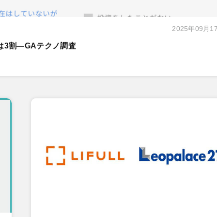
2025年09月1
は3割―GAテクノ調査