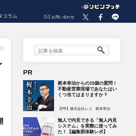
タコラム
お問い合わせ
8日
レ
PR
梶本幸治からの15個の質問！
不動産営業現場であなたはい
くつ当てはまりますか？
【PR】株式会社レコ 梶本幸治
開
無人で内見できる「無人内見
システム」を実際に使ってみ
た！【編集部体験レポ】