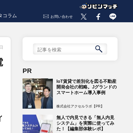
タコラム
お問い合わせ
9日
電
PR
IoT賃貸で差別化を図る不動産
開発会社の戦略。Jグランドの
スマートホーム導入事例
株式会社アクセルラボ【PR】
イ
無人で内見できる「無人内見
システム」を実際に使ってみ
た！【編集部体験レポ】