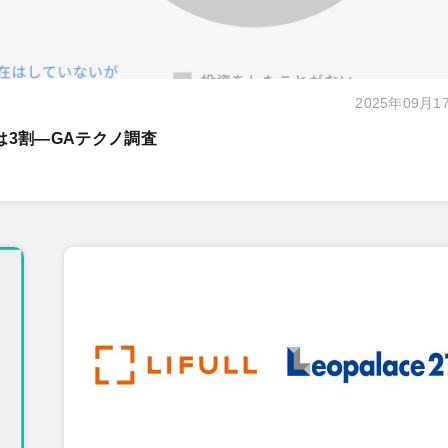
2025年09月1
は3割―GAテクノ調査