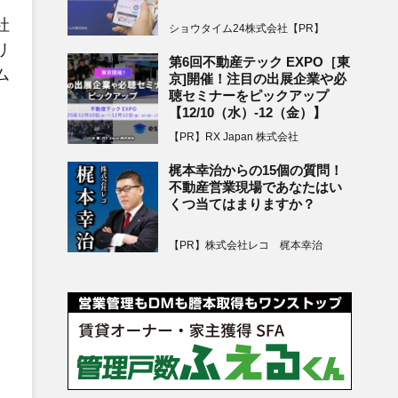
社
ショウタイム24株式会社【PR】
リ
第6回不動産テック EXPO［東
ム
京]開催！注目の出展企業や必
聴セミナーをピックアップ
【12/10（水）-12（金）】
【PR】RX Japan 株式会社
梶本幸治からの15個の質問！
不動産営業現場であなたはい
くつ当てはまりますか？
【PR】株式会社レコ 梶本幸治