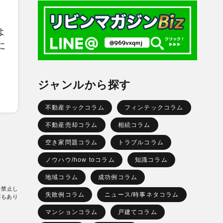
よ
に
ジャンルから探す
不動産テックコラム
フィンテックコラム
不動産売却コラム
相続コラム
空き家問題コラム
トラブルコラム
ノウハウ/how toコラム
知識コラム
地域コラム
成功例コラム
を禁止し
失敗例コラム
ニュース/時事ネタコラム
要もあり
マンションコラム
戸建てコラム