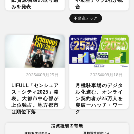
紙資源循環の取り組
不動産テック2社が統
みを発表
合
不動産テック
2025年09月25日
2025年09月18日
LIFULL「センシュア
月極駐車場のデジタ
ス・シティ2025」発
ル化進む、オンライ
表。大都市中心部が
ン契約者が25万人を
上位独占。地方都市
突破ーハッチ・ワー
は順位下落
ク