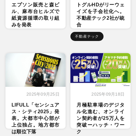
エプソン販売と森ビ
トグルHDがリーウェ
ル、麻布台ヒルズで
イズを子会社化へ。
紙資源循環の取り組
不動産テック2社が統
みを発表
合
不動産テック
2025年09月25日
2025年09月18日
LIFULL「センシュア
月極駐車場のデジタ
ス・シティ2025」発
ル化進む、オンライ
表。大都市中心部が
ン契約者が25万人を
上位独占。地方都市
突破ーハッチ・ワー
は順位下落
ク