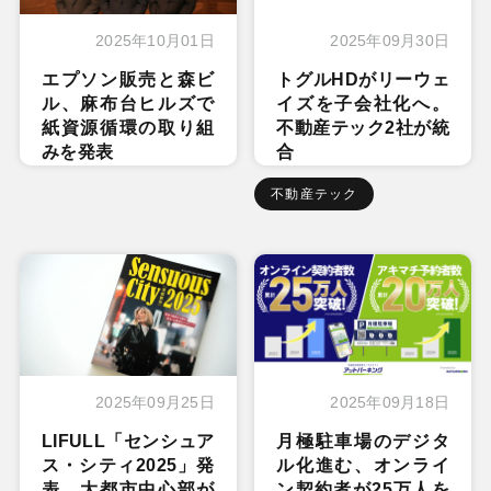
2025年10月01日
2025年09月30日
エプソン販売と森ビ
トグルHDがリーウェ
ル、麻布台ヒルズで
イズを子会社化へ。
紙資源循環の取り組
不動産テック2社が統
みを発表
合
不動産テック
2025年09月25日
2025年09月18日
LIFULL「センシュア
月極駐車場のデジタ
ス・シティ2025」発
ル化進む、オンライ
表。大都市中心部が
ン契約者が25万人を