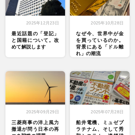
2025年12月23日
2025年10月28日
最近話題の「登記」
なぜ今、世界中が金
と国籍について。改
を買っているのか。
めて解説します
背景にある「ドル離
れ」の潮流
2025年09月29日
2025年07月28日
三菱商事の洋上風力
船井電機、ミュゼプ
撤退が問う日本の再
ラチナム、そして秀